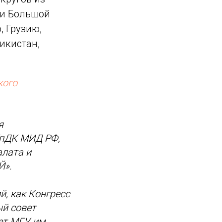
 и Большой
, Грузию,
икистан,
кого
я
УпДК МИД РФ,
алата и
Й».
й, как Конгресс
ый совет
ет МГУ им.