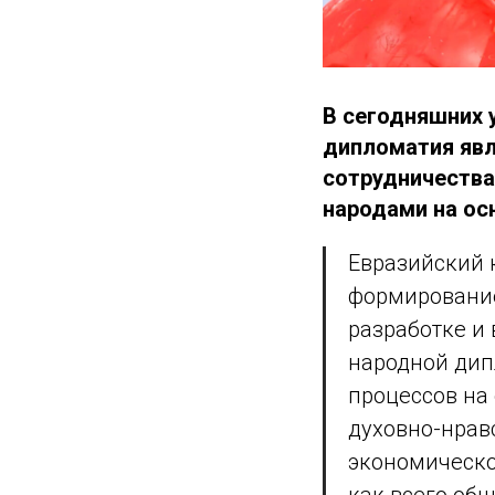
В сегодняшних 
дипломатия яв
сотрудничества
народами на ос
Евразийский 
формировани
разработке и
народной дип
процессов на
духовно-нрав
экономическо
как всего общ