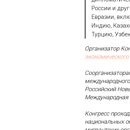
России и дру
Евразии, вкл
Индию, Казах
Турцию, Узбек
Организатор Ко
экономического
Соорганизатора
международного
Российский Новы
Международная 
Конгресс проход
национальных о
мигрантских орг