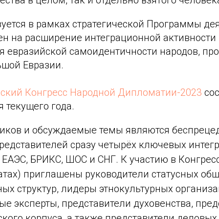
зуется в рамках стратегической Программы де
ен на расширение интеграционной активности
ия евразийской самоидентичности народов, п
ьшой Евразии.
ский Конгресс Народной Дипломатии-2023
сос
я текущего года.
ников и обсуждаемые темы являются беспрец
редставителей сразу четырёх ключевых интег
ЕАЭС, БРИКС, ШОС и СНГ. К участию в Конгресс
тах) приглашены руководители статусных об
ных структур, лидеры этнокультурных организа
е эксперты, представители духовенства, пред
кого корпуса, а также представители деловых 