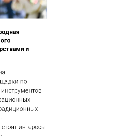
родная
ного
рствами и
на
щадки по
 инструментов
грационных
традиционных
-
 стоят интересы
а.