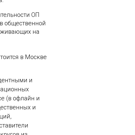
ятельности ОП
 в общественной
роживающих на
тоится в Москве
едентными и
рационных
е (в офлайн и
щественных и
ций,
ставители
кругов из