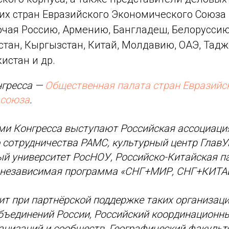
гих стран Евразийского Экономического Союза
ючая Россию, Армению, Бангладеш, Белоруссию
стан, Кыргызстан, Китай, Молдавию, ОАЭ, Тадж
истан и др.
нгресса —
Общественная палата стран Евразийс
 союза
.
ми Конгресса выступают Российская ассоциаци
 сотрудничества РАМС, культурный центр Глав
й университет РосНОУ, Российско-Китайская п
независимая программа «СНГ+МИР, СНГ+КИТА
ит при партнёрской поддержке таких организаци
бъединений России, Российский координационн
анизаций и сообществ, Географический факульт