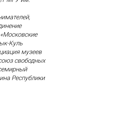
нимателей,
динение
 «Московские
сык-Куль
оциация музеев
союз свободных
Всемирный
щина Республики