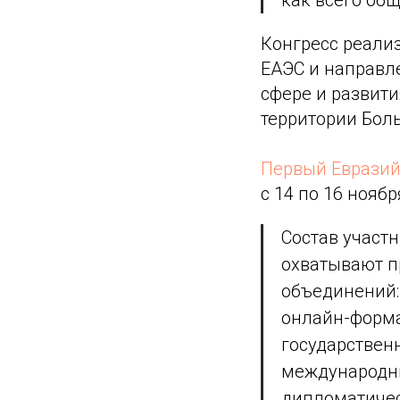
Конгресс реали
ЕАЭС и направл
сфере и развит
территории Бол
Первый Евразий
с 14 по 16 ноябр
Состав участ
охватывают п
объединений: 
онлайн-форма
государствен
международны
дипломатичес