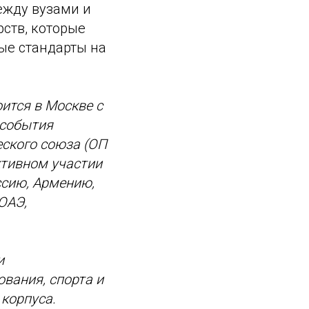
ежду вузами и
ств, которые
ые стандарты на
ится в Москве с
 события
ского союза (ОП
ктивном участии
ссию, Армению,
ОАЭ,
и
ования, спорта и
 корпуса.