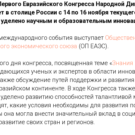
Первого Евразийского Конгресса Народной Ди
 в столице России с 14 по 16 ноября текущег
 уделено научным и образовательным иннова
международного события выступает
Обществен
кого экономического союза
(ОП ЕАЭС).
го дня конгресса, посвященная теме «
Знания 
дающихся ученых и экспертов в области инно
также обсуждение путей поддержки и развития
азийском континенте. В ходе Конгресса также
 уделено развитию способностей талантливой
дят, какие условия необходимы для развития 
ы она могла внести значительный вклад в соц
азвитие своих стран и регионов.