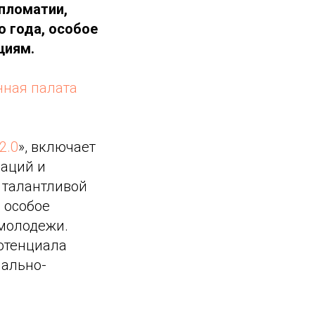
пломатии,
о года, особое
циям.
ная палата
2.0
», включает
ваций и
 талантливой
 особое
 молодежи.
потенциала
иально-