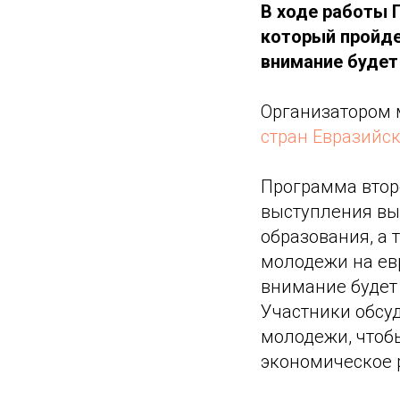
В ходе работы 
который пройдет
внимание будет
Организатором 
стран Евразийс
Программа второ
выступления вы
образования, а 
молодежи на евр
внимание будет
Участники обсу
молодежи, чтоб
экономическое р